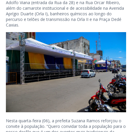
Adolfo Viana (entrada da Rua da 28) e na Rua Orcar Ribeiro,
além do camarote institucional e de acessibilidade na Avenida
Aprígio Duarte (Orla I), banheiros químicos ao longo do
percurso e telões de transmissão na Orla II e na Praça Dedé
Caxias.
Nesta quarta-feira (06), a prefeita Suzana Ramos reforçou o
convite à população. “Quero convidar toda a população para o
nosso desfile que é um dos eventos mais tradicionais da