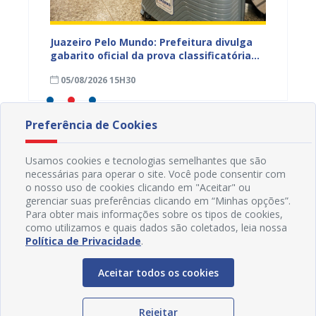
EB e
Juazeiro Pelo Mundo: Prefeitura divulga
Juazeir
mos
gabarito oficial da prova classificatória
do inte
nesta quarta (05)
neste 
05/08/2026 15H30
03/08
divulg
Preferência de Cookies
Usamos cookies e tecnologias semelhantes que são
necessárias para operar o site. Você pode consentir com
o nosso uso de cookies clicando em "Aceitar" ou
gerenciar suas preferências clicando em “Minhas opções”.
Para obter mais informações sobre os tipos de cookies,
como utilizamos e quais dados são coletados, leia nossa
Política de Privacidade
.
Aceitar todos os cookies
Rejeitar