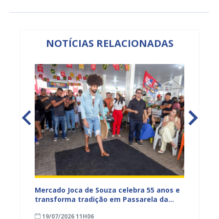
NOTÍCIAS RELACIONADAS
Mercado Joca de Souza celebra 55 anos e
Prefei
transforma tradição em Passarela da
para a
inhões
Moda para valorizar o comércio popular
acesso
19/07/2026 11H06
17/07
de Juazeiro