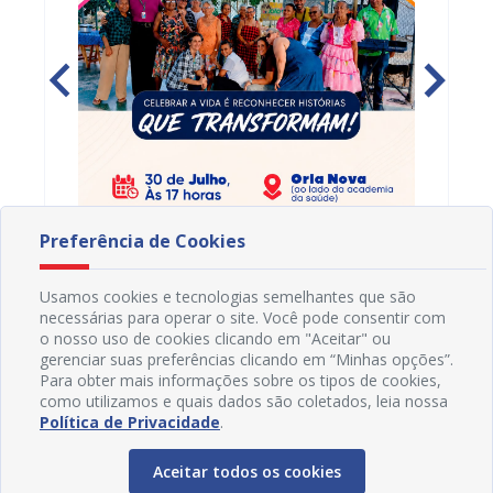
Preferência de Cookies
s,
Projua no Social: Prefeitura de Juazeiro
PROJUA 
vantes
lança Programa Protagonismo 60+ para
atendi
fortalecer políticas voltadas à pessoa
Usamos cookies e tecnologias semelhantes que são
29/07/2026 8H34
27/07
idosa
necessárias para operar o site. Você pode consentir com
o nosso uso de cookies clicando em "Aceitar" ou
gerenciar suas preferências clicando em “Minhas opções”.
Para obter mais informações sobre os tipos de cookies,
como utilizamos e quais dados são coletados, leia nossa
Política de Privacidade
.
Aceitar todos os cookies