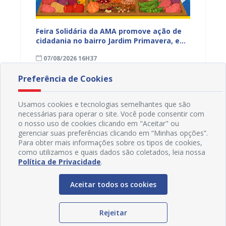
ia da
Feira Solidária da AMA promove ação de
“Não E
cidadania no bairro Jardim Primavera, em
Juazei
ssa,
Juazeiro
consci
07/08/2026 16H37
07/08
violên
Preferência de Cookies
Usamos cookies e tecnologias semelhantes que são
necessárias para operar o site. Você pode consentir com
o nosso uso de cookies clicando em "Aceitar" ou
gerenciar suas preferências clicando em “Minhas opções”.
Para obter mais informações sobre os tipos de cookies,
como utilizamos e quais dados são coletados, leia nossa
Política de Privacidade
.
Aceitar todos os cookies
Rejeitar