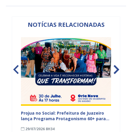
NOTÍCIAS RELACIONADAS
s,
Projua no Social: Prefeitura de Juazeiro
PROJUA 
vantes
lança Programa Protagonismo 60+ para
atendi
fortalecer políticas voltadas à pessoa
29/07/2026 8H34
27/07
idosa