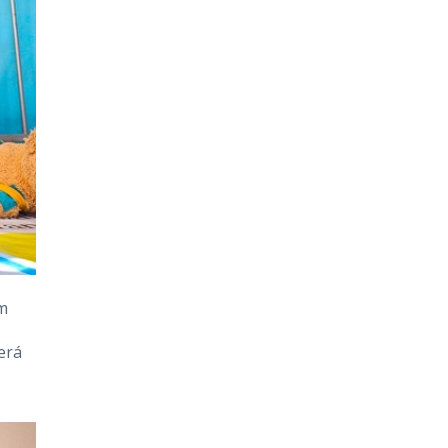
m
erá