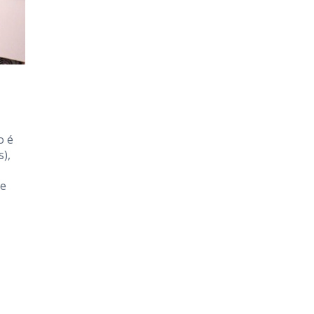
o é
),
 e