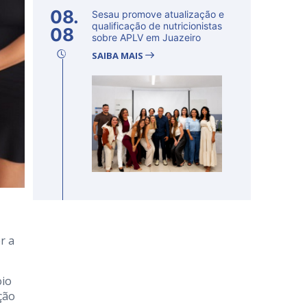
08.
Sesau promove atualização e
qualificação de nutricionistas
08
sobre APLV em Juazeiro
SAIBA MAIS
r a
oio
ção