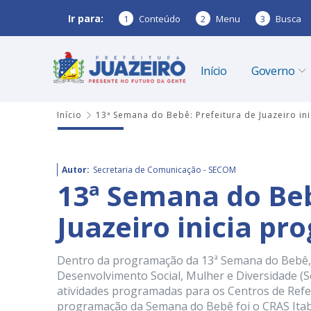
Ir para:
1
Conteúdo
2
Menu
3
Busca
Início
Governo
Início
13ª Semana do Bebê: Prefeitura de Juazeiro 
Autor:
Secretaria de Comunicação - SECOM
13ª Semana do Beb
Juazeiro inicia 
Dentro da programação da 13ª Semana do Bebê, a 
Desenvolvimento Social, Mulher e Diversidade (S
atividades programadas para os Centros de Referê
programação da Semana do Bebê foi o CRAS Itab