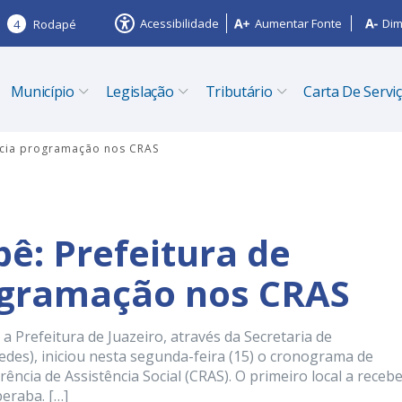
Acessibilidade
Aumentar Fonte
Dim
4
Rodapé
Município
Legislação
Tributário
Carta De Servi
inicia programação nos CRAS
ê: Prefeitura de
programação nos CRAS
Prefeitura de Juazeiro, através da Secretaria de
edes), iniciou nesta segunda-feira (15) o cronograma de
ncia de Assistência Social (CRAS). O primeiro local a recebe
eraba. […]