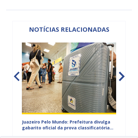
NOTÍCIAS RELACIONADAS
EB e
Juazeiro Pelo Mundo: Prefeitura divulga
Juazeir
mos
gabarito oficial da prova classificatória
do inte
nesta quarta (05)
neste 