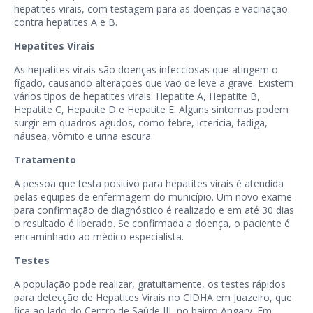
hepatites virais, com testagem para as doenças e vacinação
contra hepatites A e B.
Hepatites Virais
As hepatites virais são doenças infecciosas que atingem o
fígado, causando alterações que vão de leve a grave. Existem
vários tipos de hepatites virais: Hepatite A, Hepatite B,
Hepatite C, Hepatite D e Hepatite E. Alguns sintomas podem
surgir em quadros agudos, como febre, icterícia, fadiga,
náusea, vômito e urina escura.
Tratamento
A pessoa que testa positivo para hepatites virais é atendida
pelas equipes de enfermagem do município. Um novo exame
para confirmação de diagnóstico é realizado e em até 30 dias
o resultado é liberado. Se confirmada a doença, o paciente é
encaminhado ao médico especialista.
Testes
A população pode realizar, gratuitamente, os testes rápidos
para detecção de Hepatites Virais no CIDHA em Juazeiro, que
fica ao lado do Centro de Saúde III, no bairro Angary. Em