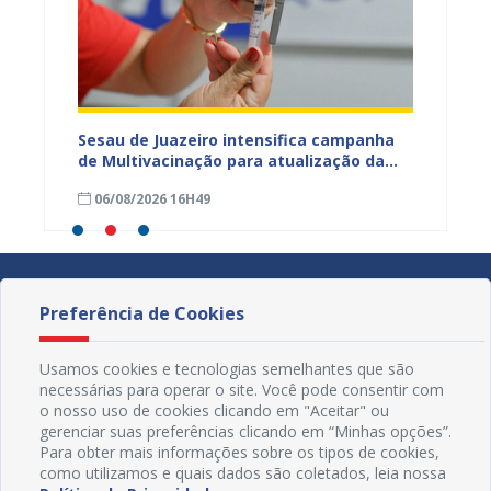
adual
Sesau de Juazeiro intensifica campanha
Saúde 
s
de Multivacinação para atualização da
no fim
s da
caderneta de crianças e adolescentes
garant
06/08/2026 16H49
01/08
Preferência de Cookies
Usamos cookies e tecnologias semelhantes que são
necessárias para operar o site. Você pode consentir com
o nosso uso de cookies clicando em "Aceitar" ou
gerenciar suas preferências clicando em “Minhas opções”.
Para obter mais informações sobre os tipos de cookies,
como utilizamos e quais dados são coletados, leia nossa