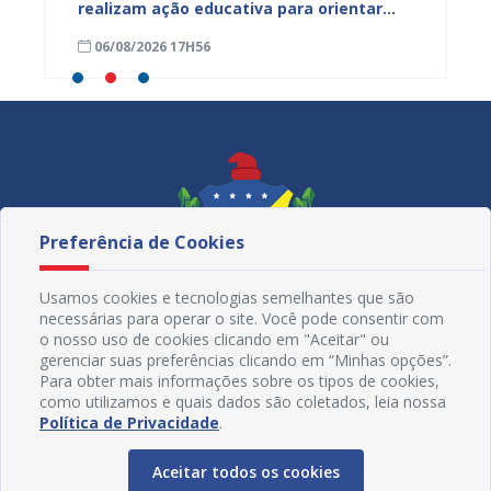
s
realizam ação educativa para orientar
de Mul
s da
comerciantes no município
cadern
06/08/2026 17H56
06/08
Preferência de Cookies
Usamos cookies e tecnologias semelhantes que são
necessárias para operar o site. Você pode consentir com
o nosso uso de cookies clicando em "Aceitar" ou
gerenciar suas preferências clicando em “Minhas opções”.
Para obter mais informações sobre os tipos de cookies,
como utilizamos e quais dados são coletados, leia nossa
Redes Sociais
Política de Privacidade
.
Aceitar todos os cookies