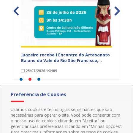
 Vale
Juazeiro recebe I Encontro do Artesanato
Prefeit
r e
Baiano do Vale do Rio São Francisco;
prelim
inscrições estão abertas
prazo 
25/07/2026 19H09
23/07
Preferência de Cookies
Usamos cookies e tecnologias semelhantes que são
necessárias para operar o site. Você pode consentir com
o nosso uso de cookies clicando em "Aceitar" ou
gerenciar suas preferências clicando em “Minhas opções”.
Para obter mais informações sobre os tipos de cookies,