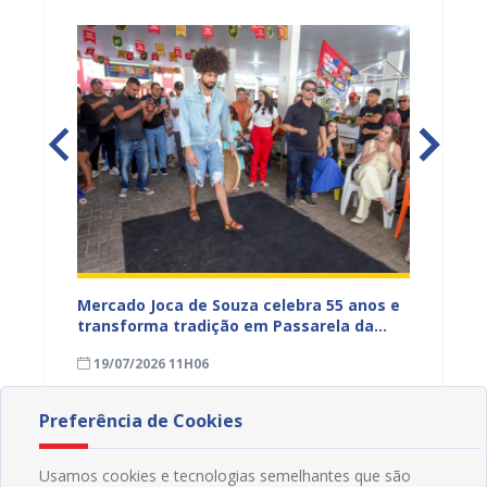
Mercado Joca de Souza celebra 55 anos e
Prefei
transforma tradição em Passarela da
para a
inhões
Moda para valorizar o comércio popular
acesso
19/07/2026 11H06
17/07
de Juazeiro
Preferência de Cookies
Usamos cookies e tecnologias semelhantes que são