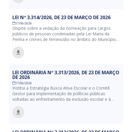
LEI Nº 3.314/2026, DE 23 DE MARÇO DE 2026
17/06/2026
Dispõe sobre a vedação da nomeação para cargos
públicos de pessoas condenadas pela Lei Maria da
Penha e crimes de feminicídio no âmbito do Município
de Juazeiro-BA, institui a obrigatoriedade de divulgação
semanal dos canais de denúncia nas redes oficiais, e dá
outras providências.
LEI ORDINÁRIA Nº 3.313/2026, DE 23 DE MARÇO
DE 2026
17/06/2026
Institui a Estratégia Busca Ativa Escolar e o Comitê
Gestor para implementação de políticas públicas
voltadas ao enfrentamento da exclusão escolar e à
permanência dos estudantes na educação básica no
Município de Juazeiro/BA, e dá outras providências.