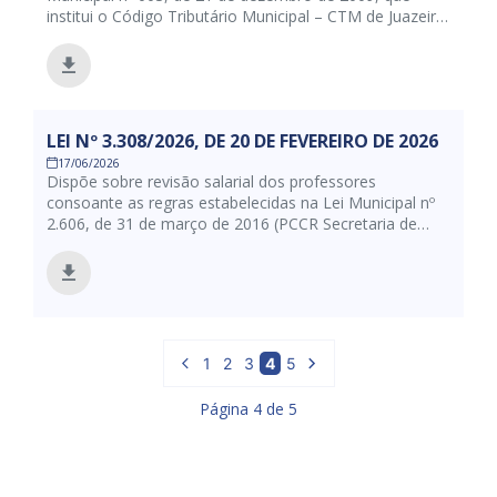
institui o Código Tributário Municipal – CTM de Juazeiro
e à Lei Complementar Municipal nº 89. de 11 de
dezembro de 2025, e dá outras providências.
LEI Nº 3.308/2026, DE 20 DE FEVEREIRO DE 2026
17/06/2026
Dispõe sobre revisão salarial dos professores
consoante as regras estabelecidas na Lei Municipal nº
2.606, de 31 de março de 2016 (PCCR Secretaria de
Educação), as adequações decorrentes do Piso
Nacional para os profissionais do Magistério Público
Municipal, e dá outras providências.
1
2
3
4
5
Página
4
de
5