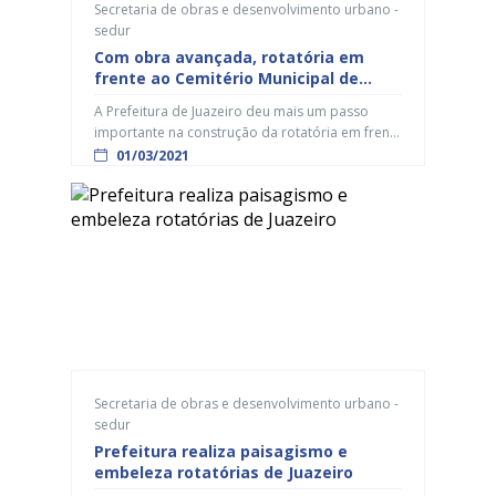
Secretaria de obras e desenvolvimento urbano -
sedur
Com obra avançada, rotatória em
frente ao Cemitério Municipal de
Juazeiro recebe pavimentação
A Prefeitura de Juazeiro deu mais um passo
asfáltica
importante na construção da rotatória em frente
ao Cemitério Municipal, no bairro Santo Antônio.
01/03/2021
Nesta segunda-feira (01), o local recebeu a
pavimentação asfáltica e a expectativa em torno
da intervenção realizada, através da Secretaria
de Obras e Desenvolvimento Urbano (SEDUR) é
grande, pois garante a melhoria da […]
Secretaria de obras e desenvolvimento urbano -
sedur
Prefeitura realiza paisagismo e
embeleza rotatórias de Juazeiro